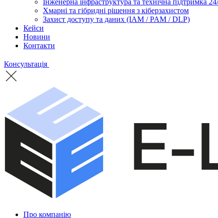
Інженерна інфраструктура та технічна підтримка 24
Хмарні та гібридні рішення з кіберзахистом
Захист доступу та даних (IAM / PAM / DLP)
Кейси
Новини
Контакти
Консультація
Про компанію