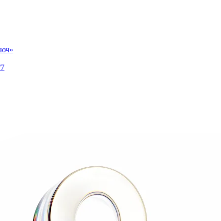
люч»
/7