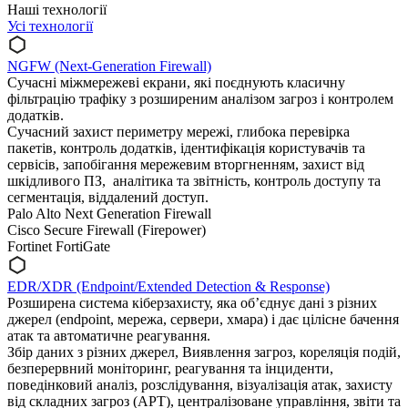
Наші технології
Усі технології
NGFW (Next-Generation Firewall)
Cучасні міжмережеві екрани, які поєднують класичну
фільтрацію трафіку з розширеним аналізом загроз і контролем
додатків.
Сучасний захист периметру мережі, глибока перевірка
пакетів, контроль додатків, ідентифікація користувачів та
сервісів, запобігання мережевим вторгненням, захист від
шкідливого ПЗ, аналітика та звітність, контроль доступу та
сегментація, віддалений доступ.
Palo Alto Next Generation Firewall
Cisco Secure Firewall (Firepower)
Fortinet FortiGate
EDR/XDR (Endpoint/Extended Detection & Response)
Розширена система кіберзахисту, яка об’єднує дані з різних
джерел (endpoint, мережа, сервери, хмара) і дає цілісне бачення
атак та автоматичне реагування.
Збір даних з різних джерел, Виявлення загроз, кореляція подій,
безперервний моніторинг, реагування та інциденти,
поведінковий аналіз, розслідування, візуалізація атак, захисту
від складних загроз (APT), централізоване управління, звіти та