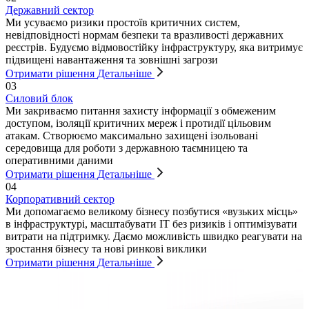
Державний сектор
Ми усуваємо ризики простоїв критичних систем,
невідповідності нормам безпеки та вразливості державних
реєстрів. Будуємо відмовостійку інфраструктуру, яка витримує
підвищені навантаження та зовнішні загрози
Отримати рішення
Детальніше
03
Силовий блок
Ми закриваємо питання захисту інформації з обмеженим
доступом, ізоляції критичних мереж і протидії цільовим
атакам. Створюємо максимально захищені ізольовані
середовища для роботи з державною таємницею та
оперативними даними
Отримати рішення
Детальніше
04
Корпоративний сектор
Ми допомагаємо великому бізнесу позбутися «вузьких місць»
в інфраструктурі, масштабувати ІТ без ризиків і оптимізувати
витрати на підтримку. Даємо можливість швидко реагувати на
зростання бізнесу та нові ринкові виклики
Отримати рішення
Детальніше