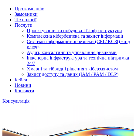
Про компанію
Замовники
Технології
Послуги
Проєктування та побудова ІТ-інфраструктури
Комплексна кібербезпека та захист інформації
Системи інформаційної безпеки (СБІ / КСЗІ) «під
ключ»
Аудит, консалтинг та управління ризиками
Інженерна інфраструктура та технічна підтримка
24/7
Хмарні та гібридні рішення з кіберзахистом
Захист доступу та даних (IAM / PAM / DLP)
Кейси
Новини
Контакти
Консультація