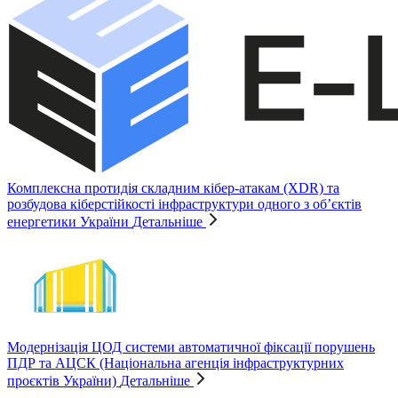
Комплексна протидія складним кібер-атакам (XDR) та
розбудова кіберстійкості інфраструктури одного з об’єктів
енергетики України
Детальніше
Модернізація ЦОД системи автоматичної фіксації порушень
ПДР та АЦСК (Національна агенція інфраструктурних
проєктів України)
Детальніше