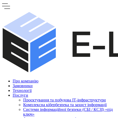
Про компанію
Замовники
Технології
Послуги
Проєктування та побудова ІТ-інфраструктури
Комплексна кібербезпека та захист інформації
Системи інформаційної безпеки (СБІ / КСЗІ) «під
ключ»