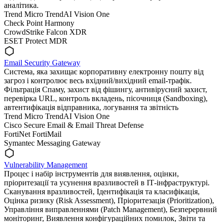
аналітика.
Trend Micro TrendAI Vision One
Check Point Harmony
CrowdStrike Falcon XDR
ESET Protect MDR
Email Security Gateway
Cистема, яка захищає корпоративну електронну пошту від
загроз і контролює весь вхідний/вихідний email-трафік.
Фільтрація Спаму, захист від фішингу, антивірусний захист,
перевірка URL, контроль вкладень, пісочниця (Sandboxing),
автентифікація відправника, логування та звітність
Trend Micro TrendAI Vision One
Cisco Secure Email & Email Threat Defense
FortiNet FortiMail
Symantec Messaging Gateway
Vulnerability Management
Процес і набір інструментів для виявлення, оцінки,
пріоритезації та усунення вразливостей в ІТ-інфраструктурі.
Сканування вразливостей, Ідентифікація та класифікація,
Оцінка ризику (Risk Assessment), Пріоритезація (Prioritization),
Управління виправленнями (Patch Management), Безперервний
моніторинг, Виявлення конфігураційних помилок, Звіти та