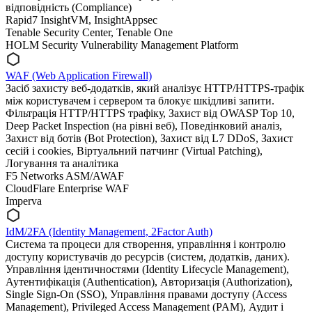
відповідність (Compliance)
Rapid7 InsightVM, InsightAppsec
Tenable Security Center, Tenable One
HOLM Security Vulnerability Management Platform
WAF (Web Application Firewall)
Засіб захисту веб-додатків, який аналізує HTTP/HTTPS-трафік
між користувачем і сервером та блокує шкідливі запити.
Фільтрація HTTP/HTTPS трафіку, Захист від OWASP Top 10,
Deep Packet Inspection (на рівні веб), Поведінковий аналіз,
Захист від ботів (Bot Protection), Захист від L7 DDoS, Захист
сесій і cookies, Віртуальний патчинг (Virtual Patching),
Логування та аналітика
F5 Networks ASM/AWAF
CloudFlare Enterprise WAF
Imperva
ІdM/2FA (Identity Management, 2Factor Auth)
Cистема та процеси для створення, управління і контролю
доступу користувачів до ресурсів (систем, додатків, даних).
Управління ідентичностями (Identity Lifecycle Management),
Аутентифікація (Authentication), Авторизація (Authorization),
Single Sign-On (SSO), Управління правами доступу (Access
Management), Privileged Access Management (PAM), Аудит і