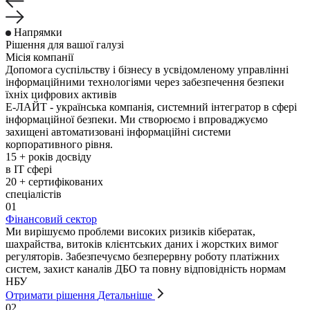
Напрямки
Рішення для вашої галузі
Місія компанії
Допомога суспільству і бізнесу в усвідомленому управлінні
інформаційними технологіями через забезпечення безпеки
їхніх цифрових активів
Е-ЛАЙТ - українська компанія, системний інтегратор в сфері
інформаційної безпеки. Ми створюємо і впроваджуємо
захищені автоматизовані інформаційні системи
корпоративного рівня.
15
+
років досвіду
в IT сфері
20
+
сертифікованих
спеціалістів
01
Фінансовий сектор
Ми вирішуємо проблеми високих ризиків кібератак,
шахрайства, витоків клієнтських даних і жорстких вимог
регуляторів. Забезпечуємо безперервну роботу платіжних
систем, захист каналів ДБО та повну відповідність нормам
НБУ
Отримати рішення
Детальніше
02